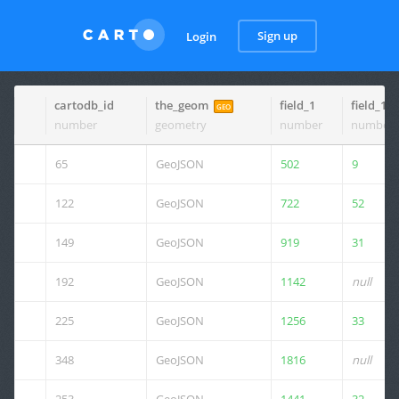
Sign up
Login
cartodb_id
the_geom
field_1
field_10
GEO
number
geometry
number
number
65
GeoJSON
502
9
122
GeoJSON
722
52
149
GeoJSON
919
31
192
GeoJSON
1142
null
225
GeoJSON
1256
33
348
GeoJSON
1816
null