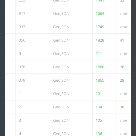
253
GeoJSON
1441
32
317
GeoJSON
1664
null
337
GeoJSON
1749
null
356
GeoJSON
1828
41
5
GeoJSON
111
null
378
GeoJSON
1860
28
379
GeoJSON
1865
28
1
GeoJSON
101
null
2
GeoJSON
104
30
3
GeoJSON
105
null
4
GeoJSON
106
null